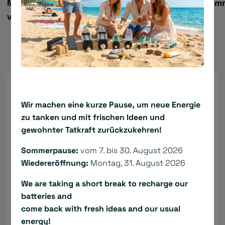
MagLift – Magnetische Feder für
Klemm
vertikale Anwendungen
Benötigen Sie Hilfe?
Wir machen eine kurze Pause, um neue Energie
zu tanken und mit frischen Ideen und
gewohnter Tatkraft zurückzukehren!
Sommerpause:
vom 7. bis 30. August 2026
Wiedereröffnung:
Montag, 31. August 2026
We are taking a short break to recharge our
batteries and
come back with fresh ideas and our usual
energy!