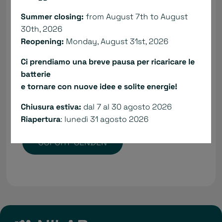
Summer closing:
from August 7th to August
30th, 2026
Reopening:
Monday, August 31st, 2026
Ci prendiamo una breve pausa per ricaricare le
batterie
Ich bestätige, dass ich die:
Datenschutzerklärung
e tornare con nuove idee e solite energie!
gelesen habe.*
Ihre E-Mail ist sicher:
Privacy policy
. Die
Chiusura estiva:
dal 7 al 30 agosto 2026
Informationsanfrage ist kostenlos und
unverbindlich.
Riapertura
: lunedì 31 agosto 2026
SOFORT SENDEN