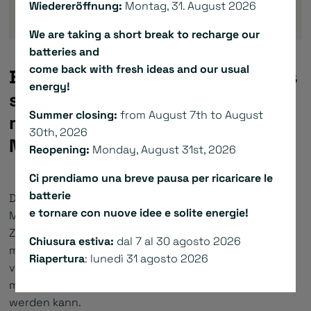
Wiedereröffnung:
Montag, 31. August 2026
We are taking a short break to recharge our
batteries and
come back with fresh ideas and our usual
Bei den GDI-i Motoren handelt es
energy!
sich um tubulare Linearmotoren
Summer closing:
from August 7th to August
mit einem integrierten
30th, 2026
Niederspannungs-Servoregler.
Reopening:
Monday, August 31st, 2026
Ci prendiamo una breve pausa per ricaricare le
batterie
Dadurch, dass sich der Servoregler im Inneren der
e tornare con nuove idee e solite energie!
Motors befindet, werden Platz im Schaltschrank und
Zeit bei der Installation gespart. Zudem können
Chiusura estiva:
dal 7 al 30 agosto 2026
mehrere Motoren als Kette (daisy chain) miteinander
Riapertura
: lunedì 31 agosto 2026
verbunden werden, wodurch das Konzept einer
modularen, automatischen Maschine umgesetzt
werden kann.