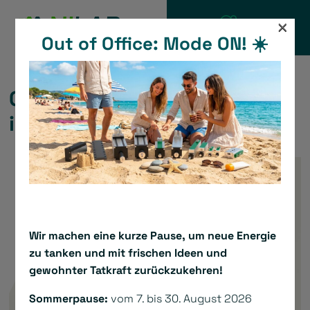
Zum
×
Inhalt
Out of Office: Mode ON! ☀️
KATALOG
springen
Green Drive ISO mit
integriertem Servoregler
Wir machen eine kurze Pause, um neue Energie
zu tanken und mit frischen Ideen und
gewohnter Tatkraft zurückzukehren!
Sommerpause:
vom 7. bis 30. August 2026