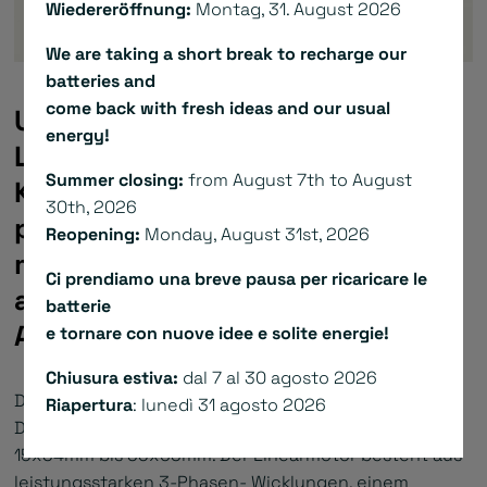
Wiedereröffnung:
Montag, 31. August 2026
We are taking a short break to recharge our
batteries and
come back with fresh ideas and our usual
Unsere miniaturisierten
energy!
Linearmotoren stellen eine
Summer closing:
from August 7th to August
Komplettlösung für die
30th, 2026
pharmazeutische und die
Reopening:
Monday, August 31st, 2026
medizinische Industrie und für
Ci prendiamo una breve pausa per ricaricare le
automatische Maschinen im
batterie
Allgemeinen dar.
e tornare con nuove idee e solite energie!
Chiusura estiva:
dal 7 al 30 agosto 2026
Die Standardserie NL punktet mit ihrem kompakten
Riapertura
: lunedì 31 agosto 2026
Design, mit Flanschabmessungen beginnend bei
15x34mm bis 35x63mm. Der Linearmotor besteht aus
leistungsstarken 3-Phasen- Wicklungen, einem