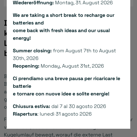
Wiedereröffnung:
Montag, 31. August 2026
We are taking a short break to recharge our
Der Linearaktuator LMA ist eine
batteries and
come back with fresh ideas and our usual
komplette Linearachse, die aus
energy!
Linearmotoren der Serie L
Summer closing:
from August 7th to August
besteht.
30th, 2026
Reopening:
Monday, August 31st, 2026
Besonders hervorzugeheben ist die “Sandwich-
Ci prendiamo una breve pausa per ricaricare le
Bauweise”, wodurch die magnetische Vorspannung
batterie
auf den Linearführungen miniminiert wird und die
e tornare con nuove idee e solite energie!
generierten Kräfte, je nach gewünschter Hublänge,
Chiusura estiva:
dal 7 al 30 agosto 2026
optimiert werden.
Riapertura
: lunedì 31 agosto 2026
Für den Sich-bewegenden-Teil wird ein Magnetenpaar
verwendet, das sich auf Linearführungen mit
Kugelumlauf bewegt, worauf die externe Last