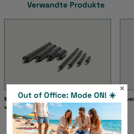
Verwandte Produkte
×
Out of Office: Mode ON! ☀️
MagLift – Magnetische Feder für
Reve
vertikale Anwendungen