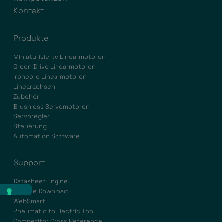
Kontakt
Produkte
Miniaturisierte Linearmotoren
Green Drive Linearmotoren
Ironcore Linearmotoren
Linearachsen
Zubehör
Brushless Servomotoren
Servoregler
Steuerung
Automation Software
Support
Datasheet Engine
Cad File Download
WebSmart
Pneumatic to Electric Tool
Competitor Cross Reference