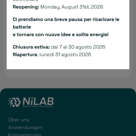
Reopening:
Monday, August 31st, 2026
Ich bestätige, dass ich die:
Datenschutzerklärung
gelesen habe.*
Ci prendiamo una breve pausa per ricaricare le
Ihre E-Mail ist sicher:
Privacy policy
. Die
batterie
Informationsanfrage ist kostenlos und
e tornare con nuove idee e solite energie!
unverbindlich.
Chiusura estiva:
dal 7 al 30 agosto 2026
SOFORT SENDEN
Riapertura
: lunedì 31 agosto 2026
Über uns
Anwendungen
Kompetenzen