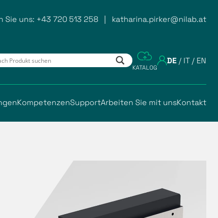
n Sie uns:
+43 720 513 258
|
katharina.pirker@nilab.at
DE
/
IT
/
EN
KATALOG
ngen
Kompetenzen
Support
Arbeiten Sie mit uns
Kontakt