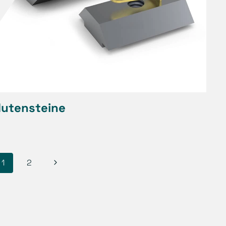
utensteine
Seitennavigation
1
2
Nächste
Seite