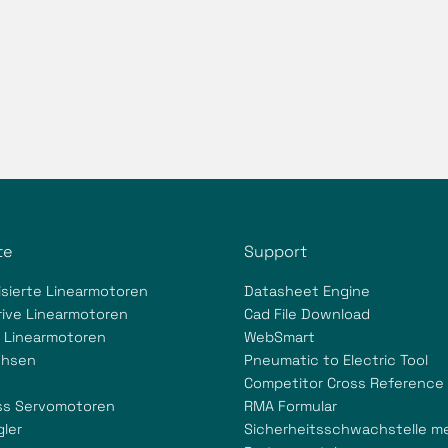
te
Support
isierte Linearmotoren
Datasheet Engine
rive Linearmotoren
Cad File Download
e Linearmotoren
WebSmart
chsen
Pneumatic to Electric Tool
Competitor Cross Reference
ss Servomotoren
RMA Formular
gler
Sicherheitsschwachstelle m