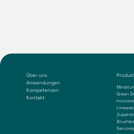
Über uns
Produk
Anwendungen
Miniatur
Kompetenzen
Green D
Kontakt
Ironcor
Lineara
Zubehör
Brushle
Servore