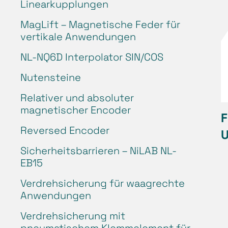
Linearkupplungen
MagLift – Magnetische Feder für
vertikale Anwendungen
NL-NQ6D Interpolator SIN/COS
Nutensteine
Relativer und absoluter
magnetischer Encoder
F
Reversed Encoder
Sicherheitsbarrieren – NiLAB NL-
EB15
Verdrehsicherung für waagrechte
Anwendungen
Verdrehsicherung mit
pneumatischem Klemmelement für